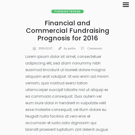
FUNDING TRENDS
Financial and
Commercial Fundraising
Prognosis for 2016
2016.02.07.
by
petho
Comments
Lorem ipsum dolor sit amet, consectetuer
adipiscing elit, sed diam nonummy nibh
euismod tincidunt ut laoreet dolore magna
aliquam erat volutpat. Ut wisi enim ad minim
veniam, quis nostrud exerci tation
ullamcorper suscipit lobortis nisl ut aliquip ex
ea commodo consequat. Duis autem vel
eum iriure dolor in hendrerit in vulputate velit
esse molestie consequat, vel illum dolore eu
feugiat nulla facilisis at vero eros et
accumsan et iusto odio dignissim qui
blandit praesent luptatum zzril delenit augue