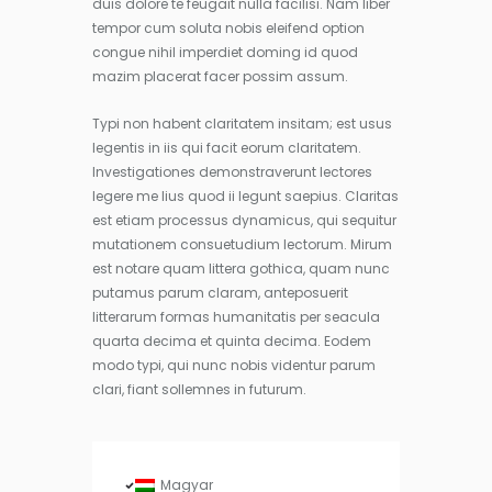
duis dolore te feugait nulla facilisi. Nam liber
tempor cum soluta nobis eleifend option
congue nihil imperdiet doming id quod
mazim placerat facer possim assum.
Typi non habent claritatem insitam; est usus
legentis in iis qui facit eorum claritatem.
Investigationes demonstraverunt lectores
legere me lius quod ii legunt saepius. Claritas
est etiam processus dynamicus, qui sequitur
mutationem consuetudium lectorum. Mirum
est notare quam littera gothica, quam nunc
putamus parum claram, anteposuerit
litterarum formas humanitatis per seacula
quarta decima et quinta decima. Eodem
modo typi, qui nunc nobis videntur parum
clari, fiant sollemnes in futurum.
Magyar