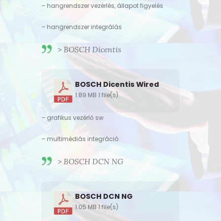
– hangrendszer vezérlés, állapot figyelés
– hangrendszer integrálás
> BOSCH Dicentis
BOSCH Dicentis Wired
1.89 MB
1 file(s)
– grafikus vezérlő sw
– multimédiás integráció
> BOSCH DCN NG
BOSCH DCN NG
1.05 MB
1 file(s)