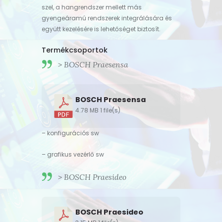
szel, a hangrendszer mellett más
gyengeáramú rendszerek integrálására és
együtt kezelésére is lehetőséget biztosít.
Termékcsoportok
> BOSCH Praesensa
BOSCH Praesensa
4.78 MB
1 file(s)
– konfigurációs sw
– grafikus vezérlő sw
> BOSCH Praesideo
BOSCH Praesideo