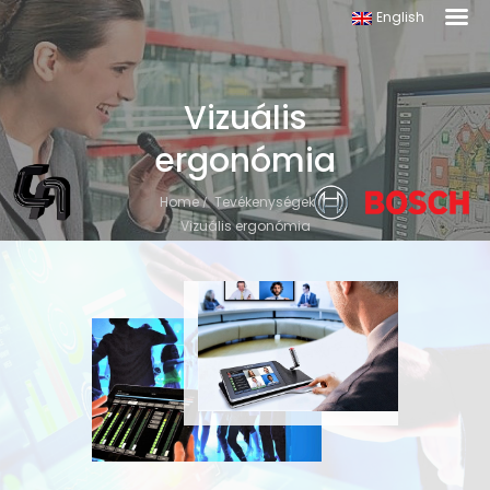
English
Vizuális
ergonómia
Home
Tevékenységek
Vizuális ergonómia