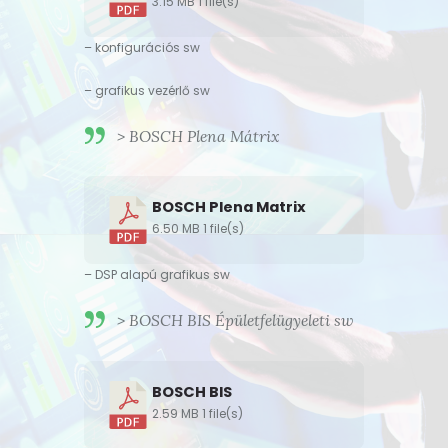
3.15 MB
1 file(s)
– konfigurációs sw
– grafikus vezérlő sw
> BOSCH Plena Mátrix
BOSCH Plena Matrix
6.50 MB
1 file(s)
– DSP alapú grafikus sw
> BOSCH BIS Épületfelügyeleti sw
BOSCH BIS
2.59 MB
1 file(s)