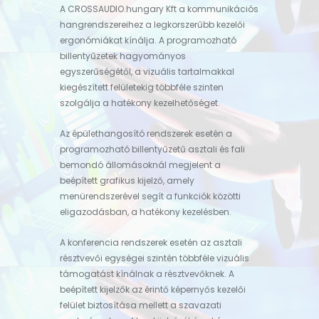
A CROSSAUDIO.hungary Kft a kommunikációs
hangrendszereihez a legkorszerűbb kezelői
ergonómiákat kínálja. A programozható
billentyűzetek hagyományos
egyszerűségétől, a vizuális tartalmakkal
kiegészített felületekig többféle szinten
szolgálja a hatékony kezelhetőséget.
Az épülethangosító rendszerek esetén a
programozható billentyűzetű asztali és fali
bemondó állomásoknál megjelent a
beépített grafikus kijelző, amely
menürendszerével segít a funkciók közötti
eligazodásban, a hatékony kezelésben.
A konferencia rendszerek esetén az asztali
résztvevői egységei szintén többféle vizuális
támogatást kínálnak a résztvevőknek. A
beépített kijelzők az érintő képernyős kezelői
felület biztosítása mellett a szavazati