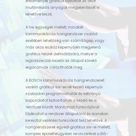
eredmények grafikus kijelzését és akár
multimédiás anyagok megjelenítését is
lehetővé teszik.
A hw egységek mellett, mindkét
kommunikációs hangrendszer család
esetében lehetőség van számítógép, vagy
más okos eszköz képernyőjén megjelenő
grafikus felület definiálására, mellyel a
legkorszerűbb kezelői és állapot követő
ergonómiák valósíthatók meg.
A BOSCH kommunikációs hangrendszereit
vezérlő grafikus sw-einek kezelő képernyői
szabadon programozhatók és kétirányú
kapcsolatot biztosítanak a kezelő és a
rendszer között. Monitorozó funkciójával
tájékoztat a rendszer állapotáról és ikonokon
keresztül vezérlési funkciókat tesz lehetővé. A
hangrendszerek egyedi grafikus sw-ei mellett,
komplex épületfelügyeleti rendszerével a BIS-