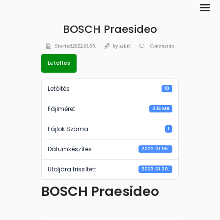
BOSCH Praesideo
Started2022.01.05.
by
szilvi
Comments
Letöltés
Letöltés
10
Fájlméret
3.15 MB
Fájlok Száma
1
Dátumkészítés
2022.01.05.
Utoljára frissített
2023.01.20.
BOSCH Praesideo