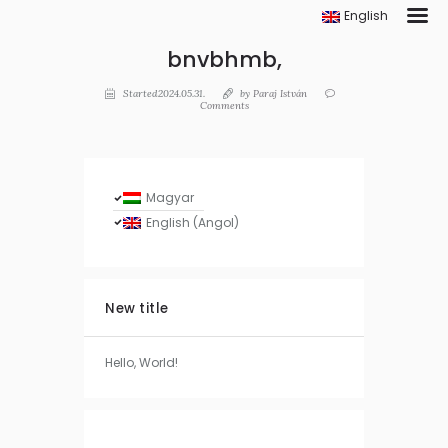
English
bnvbhmb,
Started2024.05.31.
by
Paraj István
Comments
Magyar
English
(
Angol
)
New title
Hello, World!