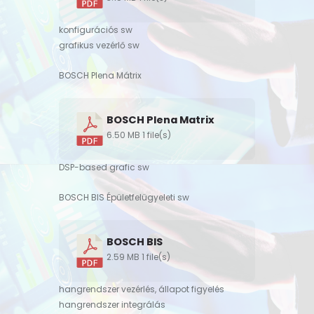
konfigurációs sw
grafikus vezérlő sw
BOSCH Plena Mátrix
BOSCH Plena Matrix
6.50 MB
1 file(s)
DSP-based grafic sw
BOSCH BIS Épületfelügyeleti sw
BOSCH BIS
2.59 MB
1 file(s)
hangrendszer vezérlés, állapot figyelés
hangrendszer integrálás