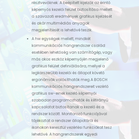
résztvevőknek. A beépített kijelzők az érintő
képernyős kezelői felület biztosítása mellett
a szavazati eredmények grafikus kijelzését
és akár multimédiás anyagok
megjelenítését is lehetővé teszik.
A hw egységek mellett, mindkét
kommunikációs hangrendszer család
esetében lehetőség van számítógép, vagy
más okos eszköz képernyőjén megjelenő
grafikus felület definiálására, mellyel a
legkorszerűbb kezelői és állapot követő
ergonómiák valósíthatók meg.A BOSCH
kommunikációs hangrendszereit vezérlő
grafikus sw-einek kezelő képernyői
szabadon programozhatók és kétirányú
kapcsolatot biztosítanak a kezelő és a
rendszer között. Monitorozó funkciójával
tájékoztat a rendszer állapotáról és
ikonokon keresztül vezérlési funkciókat tesz
lehetővé. A hangrendszerek egyedi