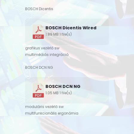
BOSCH Dicentis
BOSCH Dicentis Wired
1.89 MB
1 file(s)
grafikus vezérlő sw
multimédiás integráció
BOSCH DCN NG
BOSCH DCN NG
1.05 MB
1 file(s)
moduláris vezérlő sw
multifunkcionális ergonómia