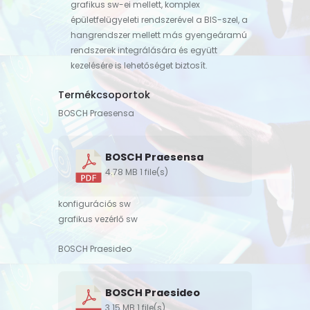
grafikus sw-ei mellett, komplex
épületfelügyeleti rendszerével a BIS-szel, a
hangrendszer mellett más gyengeáramú
rendszerek integrálására és együtt
kezelésére is lehetőséget biztosít.
Termékcsoportok
BOSCH Praesensa
BOSCH Praesensa
4.78 MB
1 file(s)
konfigurációs sw
grafikus vezérlő sw
BOSCH Praesideo
BOSCH Praesideo
3.15 MB
1 file(s)