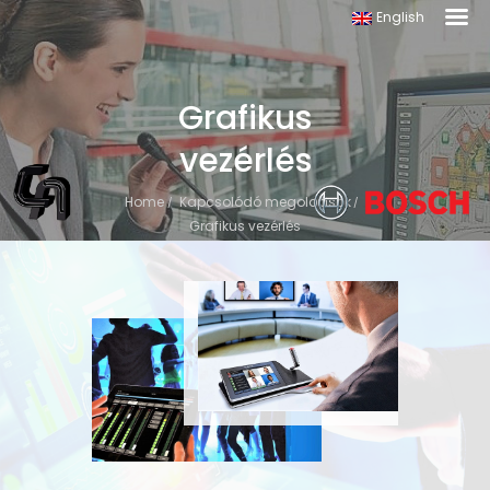
English
Grafikus
vezérlés
Home
Kapcsolódó megoldások
Grafikus vezérlés