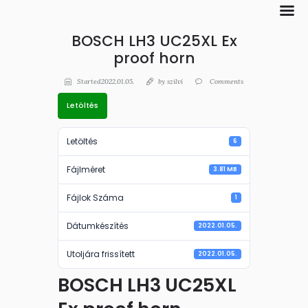
BOSCH LH3 UC25XL Ex
proof horn
Started2022.01.05.
by
szilvi
Comments
Letöltés
Letöltés
6
Fájlméret
3.81 MB
Fájlok Száma
1
Dátumkészítés
2022.01.05.
Utoljára frissített
2022.01.05.
BOSCH LH3 UC25XL