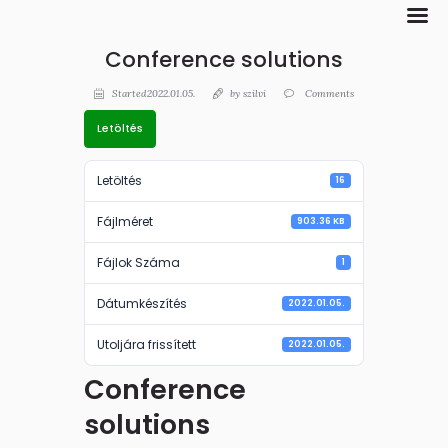
Conference solutions
Started2022.01.05.
by
szilvi
Comments
Letöltés
Letöltés
16
Fájlméret
903.36 KB
Fájlok Száma
1
Dátumkészítés
2022.01.05.
Utoljára frissített
2022.01.05.
Conference
solutions